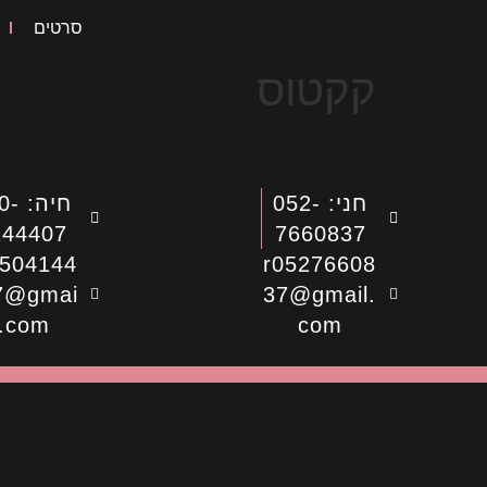
סרטים
קקטוס
חני: 052-
חיה:
144407
7660837
504144
r05276608
7@gmai
37@gmail.
l.com
com